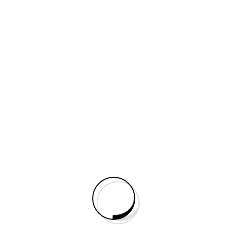
Telecomunicación
-Sistemas de CCTV y Control de acceso...
Climatización
-Suministro de equipos -Instalación de equipos...